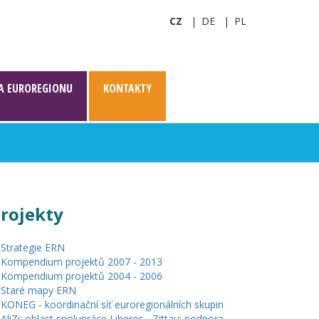
CZ
DE
PL
A EUROREGIONU
KONTAKTY
rojekty
Strategie ERN
Kompendium projektů 2007 - 2013
Kompendium projektů 2004 - 2006
Staré mapy ERN
KONEG - koordinační síť euroregionálních skupin
AliZi: oblast spolupráce Liberec - Zittau: podpora