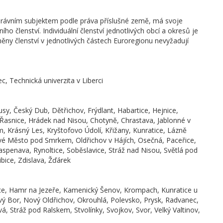
právním subjektem podle práva příslušné země, má svoje
ního členství. Individuální členství jednotlivých obcí a okresů je
změny členství v jednotlivých částech Euroregionu nevyžadují
, Technická univerzita v Liberci
usy, Český Dub, Dětřichov, Frýdlant, Habartice, Hejnice,
Řasnice, Hrádek nad Nisou, Chotyně, Chrastava, Jablonné v
m, Krásný Les, Kryštofovo Údolí, Křižany, Kunratice, Lázně
ové Město pod Smrkem, Oldřichov v Hájích, Osečná, Paceřice,
Raspenava, Rynoltice, Soběslavice, Stráž nad Nisou, Světlá pod
bice, Zdislava, Žďárek
nice, Hamr na Jezeře, Kamenický Šenov, Krompach, Kunratice u
 Bor, Nový Oldřichov, Okrouhlá, Polevsko, Prysk, Radvanec,
á, Stráž pod Ralskem, Stvolínky, Svojkov, Svor, Velký Valtinov,