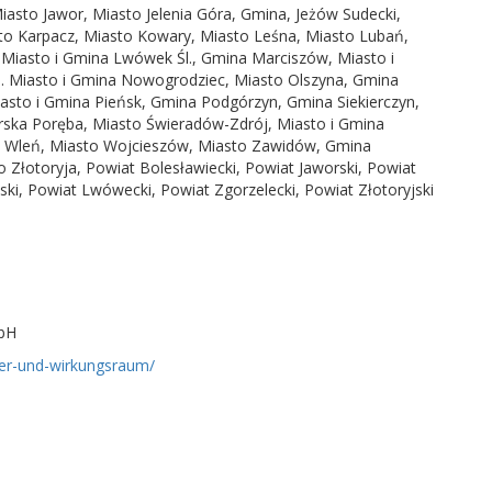
iasto Jawor, Miasto Jelenia Góra, Gmina, Jeżów Sudecki,
o Karpacz, Miasto Kowary, Miasto Leśna, Miasto Lubań,
Miasto i Gmina Lwówek Śl., Gmina Marciszów, Miasto i
 Miasto i Gmina Nowogrodziec, Miasto Olszyna, Gmina
asto i Gmina Pieńsk, Gmina Podgórzyn, Gmina Siekierczyn,
rska Poręba, Miasto Świeradów-Zdrój, Miasto i Gmina
na Wleń, Miasto Wojcieszów, Miasto Zawidów, Gmina
 Złotoryja, Powiat Bolesławiecki, Powiat Jaworski, Powiat
ski, Powiat Lwówecki, Powiat Zgorzelecki, Powiat Złotoryjski
mbH
der-und-wirkungsraum/