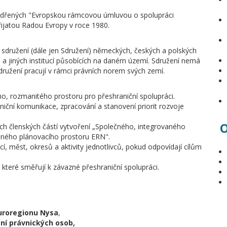
jádřených "Evropskou rámcovou úmluvou o spolupráci
řijatou Radou Evropy v roce 1980.
sdružení (dále jen Sdružení) německých, českých a polských
 a jiných institucí působících na daném území. Sdružení nemá
Sdružení pracují v rámci právních norem svých zemí.
o, rozmanitého prostoru pro přeshraniční spolupráci.
niční komunikace, zpracování a stanovení priorit rozvoje
O
h členských částí vytvoření „Společného, integrovaného
čného plánovacího prostoru ERN".
, měst, okresů a aktivity jednotlivců, pokud odpovídají cílům
 které směřují k závazné přeshraniční spolupráci.
uroregionu Nysa
,
ní právnických osob,