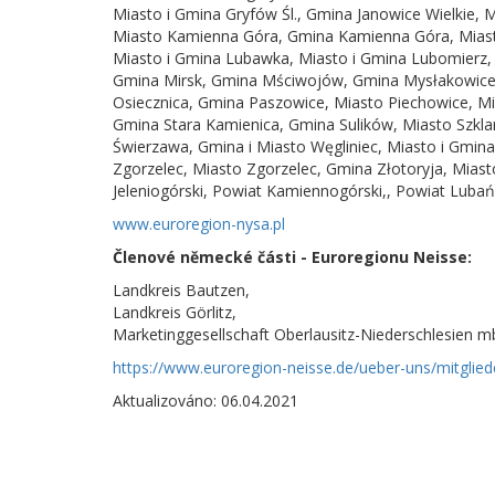
Miasto i Gmina Gryfów Śl., Gmina Janowice Wielkie, M
Miasto Kamienna Góra, Gmina Kamienna Góra, Miast
Miasto i Gmina Lubawka, Miasto i Gmina Lubomierz, 
Gmina Mirsk, Gmina Mściwojów, Gmina Mysłakowice.
Osiecznica, Gmina Paszowice, Miasto Piechowice, Mi
Gmina Stara Kamienica, Gmina Sulików, Miasto Szkla
Świerzawa, Gmina i Miasto Węgliniec, Miasto i Gmi
Zgorzelec, Miasto Zgorzelec, Gmina Złotoryja, Miasto
Jeleniogórski, Powiat Kamiennogórski,, Powiat Lubań
www.euroregion-nysa.pl
Členové německé části - Euroregionu Neisse:
Landkreis Bautzen,
Landkreis Görlitz,
Marketinggesellschaft Oberlausitz-Niederschlesien 
https://www.euroregion-neisse.de/ueber-uns/mitglie
Aktualizováno: 06.04.2021