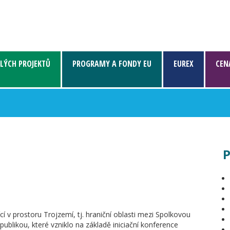
LÝCH PROJEKTŮ
PROGRAMY A FONDY EU
EUREX
CEN
P
í v prostoru Trojzemí, tj. hraniční oblasti mezi Spolkovou
blikou, které vzniklo na základě iniciační konference