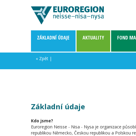
ZÁKLADNÍ­ ÚDAJE
AKTUALITY
FOND MA
« Zpět
|
Základní údaje
Kdo jsme?
Euroregion Neisse - Nisa - Nysa je organizace působíc
republikou Německo, Českou republikou a Polskou repu