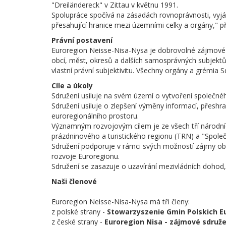
"Dreiländereck" v Zittau v květnu 1991.
Spolupráce spočívá na zásadách rovnoprávnosti, vy
přesahující hranice mezi územními celky a orgány," p
Právní postavení
Euroregion Neisse-Nisa-Nysa je dobrovolné zájmové 
obcí, měst, okresů a dalších samosprávných subjektů
vlastní právní subjektivitu. Všechny orgány a grémia 
Cíle a úkoly
Sdružení usiluje na svém území o vytvoření společnéh
Sdružení usiluje o zlepšení výměny informací, přeshra
euroregionálního prostoru.
Významným rozvojovým cílem je ze všech tří národníc
prázdninového a turistického regionu (TRN) a "Spole
Sdružení podporuje v rámci svých možností zájmy obcí
rozvoje Euroregionu.
Sdružení se zasazuje o uzavírání mezivládních dohod,
Naši členové
Euroregion Neisse-Nisa-Nysa má tři členy:
z polské strany -
Stowarzyszenie Gmin Polskich E
z české strany -
Euroregion Nisa - zájmové sdruže