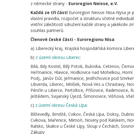
z německé strany -
Euroregion Neisse, e.V.
Každá ze tří částí
Euroregion Neisse-Nisa-Nysa je 
vlastní pravidla, rozpočet a strukturu včetně individuál
vnitřní záležitostí sdružení každé strany a jakékoliv 
souhlas partnerů.
Členové české části - Euroregionu Nisa
:
a) Liberecký kraj, Krajská hospodářská komora Liberec
b)
z území okresu Liberec:
Bílá, Bily Kostel, Bílý Potok, Bulovka, Cetenov, Černo
Heřmanice, Hlavice, Hodkovice nad Mohelkou, Horní 
Podj., Janův Důl, Jeřmanice, Jindřichovice pod Smrke
Libverda, Liberec, Mníšek, Nová Ves u Chrastavy, N
Pěnčín u Liberce, Pertoltice, Příšovice, Radimovice, 
Ještědem, Svijanský Újezd, Šimonovice, Višňová, Všeli
c)
z území okresu Česká Lípa:
Blíževedly, Brniště, Cvikov, Česká Lípa, Doksy, Dub
Cvikova, Mařenice, Mimoň, Noviny pod Ralskem, Nový
Ralsko, Skalice u České Lípy, Sloup v Čechách, Sosnov
Zákupy