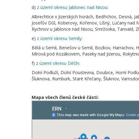
d)
z území okresu Jablonec nad Nisou:
Albrechtice v Jizerských horách, Bedřichov, Desná, J
Josefův Důl, Koberovy, Kořenov, Líšný, Lučany nad N
Rychnov u Jablonce nad Nisou, Smržovka, Tanvald, Zl
e)
z území okresu Semily:
Bělá u Semil, Benešov u Semil, Bozkov, Harrachov, H
Mírová pod Kozákovem, Paseky nad Jizerou, Rokytnice
f)
z území okresu Děčín:
Dolní Podluží, Dolní Poustevna, Doubice, Horní Podluží
Šluknova, Rumburk, Staré Křečany, Šluknov, Varnsdor
Mapa všech členů české části: