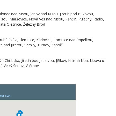
ablonec nad Nisou, Janov nad Nisou, Jiřetín pod Bukovou,
isou, Maršovice, Nová Ves nad Nisou, Pěnčín, Pulečný, Rádlo,
atá Olešnice, Železný Brod
rubá Skála, Jilemnice, Karlovice, Lomnice nad Popelkou,
 nad Jizerou, Semily, Turnov, Záhoří
, Chřibská, Jiřetín pod Jedlovou, Jiříkov, Krásná Lípa, Lipová u
f, Velký Šenov, Vilémov