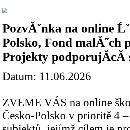
PozvĂˇnka na online Ĺˇ
Polsko, Fond malĂ˝ch p
Projekty podporujĂ­cĂ­
Datum: 11.06.2026
ZVEME VÁS na online škol
Česko-Polsko v prioritě 4 –
subjektů, jejímž cílem je p