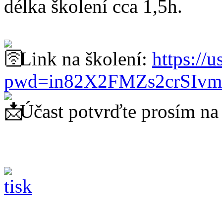
délka školení cca 1,5h.
Link na školení:
https://
pwd=in82X2FMZs2crSIvm
Účast potvrďte prosím na